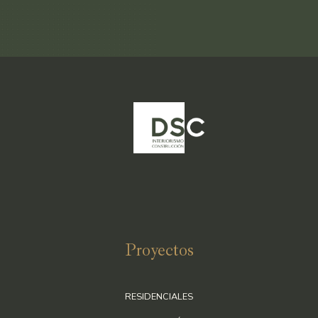
ajusta a la normativa vigente.
Datos de contacto para ejercer sus derechos
:
Decons Solutions Canarias SLU. Ave. Profesor Peraza de Ayala, 3
H - 38001 Santa Cruz de Tenerife (Santa Cruz De Tenerife). E-mail:
direccion@disenoyconstruccion.es
Para continuar debe aceptar que ha leído y está conforme con la
cláusula anterior.
Proyectos
RESIDENCIALES