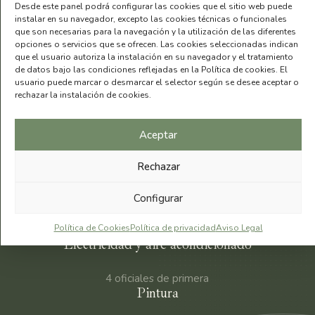
Personal técnico
Desde este panel podrá configurar las cookies que el sitio web puede
instalar en su navegador, excepto las cookies técnicas o funcionales
que son necesarias para la navegación y la utilización de las diferentes
opciones o servicios que se ofrecen. Las cookies seleccionadas indican
que el usuario autoriza la instalación en su navegador y el tratamiento
13 oficiales de primera
de datos bajo las condiciones reflejadas en la Política de cookies. El
Cartón y yeso
usuario puede marcar o desmarcar el selector según se desee aceptar o
rechazar la instalación de cookies.
6 oficiales de primera
Fontanería
Aceptar
7 oficiales de primera
Rechazar
5 oficiales de segunda
Albañilería y estructuras
Configurar
2 oficiales de primera
Política de Cookies
Política de privacidad
Aviso Legal
Electricidad y aire acondicionado
4 oficiales de primera
Pintura