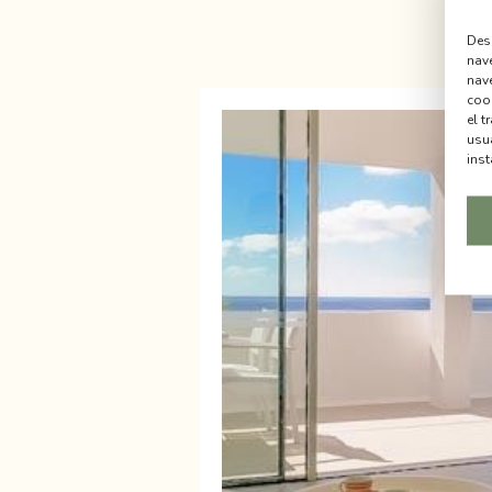
Desd
nav
nave
cook
el t
usu
inst