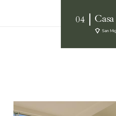
Casa
04
San Mig