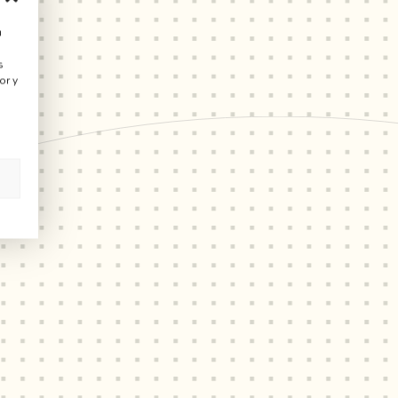
u
s
or y