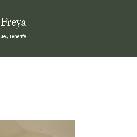
 Freya
uel, Tenerife