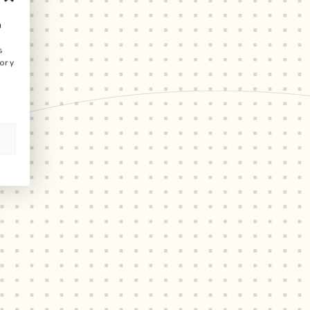
u
s
or y