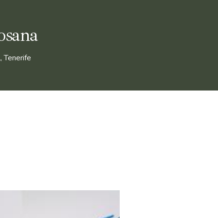
osana
, Tenerife