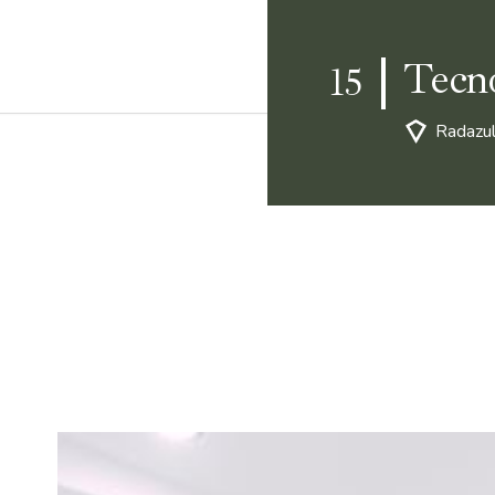
Tecn
15
Radazul