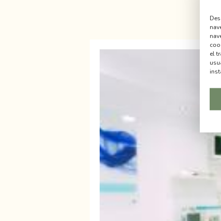
Desd
nav
nave
cook
el t
usu
inst